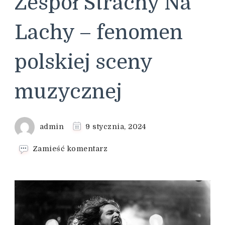
Zespół Strachy Na
Lachy – fenomen
polskiej sceny
muzycznej
admin
9 stycznia, 2024
we
Zamieść komentarz
wpisie
Zespół
Strachy
Na
Lachy
–
fenomen