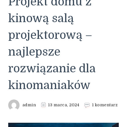
Projekt domu z
kinową salą
projektorową –
najlepsze
rozwiązanie dla
kinomaniaków
do
admin
13 marca, 2024
1 komentarz
Proj
dom
z