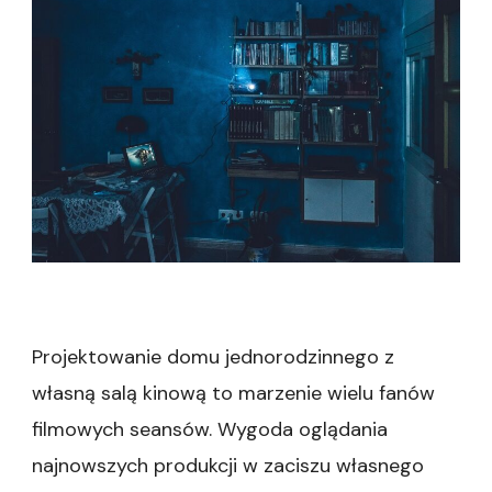
kin
salą
proj
–
najl
rozw
dla
kin
Projektowanie domu jednorodzinnego z
własną salą kinową to marzenie wielu fanów
filmowych seansów. Wygoda oglądania
najnowszych produkcji w zaciszu własnego