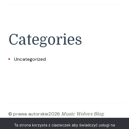
Categories
Uncategorized
© prawa autorskie2026
.
Music Wolves Blog
Wszelkie prawa zastrzeżone.
Spicy Recipe |
Ta strona korzysta z ciasteczek aby świadczyć usługi na
Stworzona przez
. Wspierany
Blossom Themes