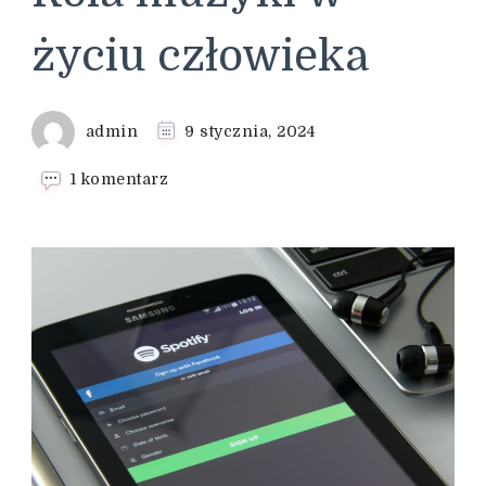
życiu człowieka
admin
9 stycznia, 2024
do
1 komentarz
Rola
muzyki
w
życiu
człowieka